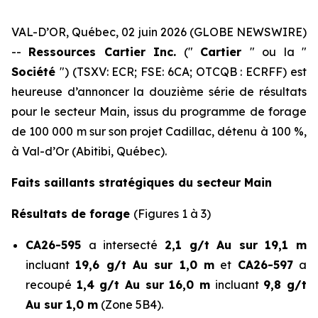
VAL-D’OR, Québec, 02 juin 2026 (GLOBE NEWSWIRE)
--
Ressources Cartier Inc.
(″
Cartier
″ ou la ″
Société
″) (TSXV: ECR; FSE: 6CA; OTCQB : ECRFF) est
heureuse d’annoncer la douzième série de résultats
pour le secteur Main, issus du programme de forage
de 100 000 m sur son projet Cadillac, détenu à 100 %,
à Val-d’Or (Abitibi, Québec).
Faits saillants stratégiques du secteur Main
Résultats de forage
(Figures 1 à 3)
CA26-595
a intersecté
2,1 g/t Au sur 19,1 m
incluant
19,6 g/t Au sur 1,0 m
et
CA26-597
a
recoupé
1,4 g/t Au sur 16,0 m
incluant
9,8 g/t
Au sur 1,0 m
(Zone 5B4).