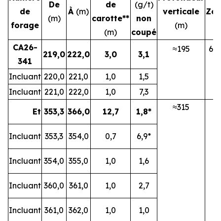
De
de
(g/t)
de
À
(m)
verticale
Zo
(m)
carotte**
non
forage
(m)
(m)
coupé
CA26-
≈195
6N
219,0
222,0
3,0
3,1
341
Incluant
220,0
221,0
1,0
1,5
Incluant
221,0
222,0
1,0
7,3
≈315
6
Et
353,3
366,0
12,7
1,8*
Incluant
353,3
354,0
0,7
6,9*
Incluant
354,0
355,0
1,0
1,6
Incluant
360,0
361,0
1,0
2,7
Incluant
361,0
362,0
1,0
1,0