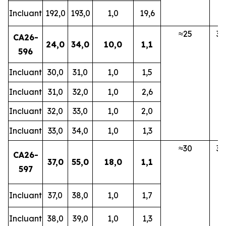
Incluant
192,0
193,0
1,0
19,6
≈25
3E
CA26-
24,0
34,0
10,0
1,1
596
Incluant
30,0
31,0
1,0
1,5
Incluant
31,0
32,0
1,0
2,6
Incluant
32,0
33,0
1,0
2,0
Incluant
33,0
34,0
1,0
1,3
≈30
3E
CA26-
37,0
55,0
18,0
1,1
597
Incluant
37,0
38,0
1,0
1,7
Incluant
38,0
39,0
1,0
1,3