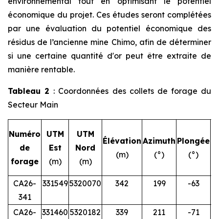
environnemental tout en optimisant le potentiel
économique du projet. Ces études seront complétées
par une évaluation du potentiel économique des
résidus de l’ancienne mine Chimo, afin de déterminer
si une certaine quantité d'or peut être extraite de
manière rentable.
Tableau 2
: Coordonnées des collets de forage du
Secteur Main
L
Numéro
UTM
UTM
Élévation
Azimuth
Plongée
de
Est
Nord
(m)
(°)
(°)
forage
(m)
(m)
CA26-
331549
5320070
342
199
-63
341
CA26-
331460
5320182
339
211
-71