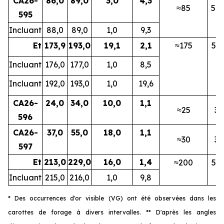
CA26-
86,0
89,0
3,0
4,3
≈85
5N
595
Incluant
88,0
89,0
1,0
9,3
Et
173,9
193,0
19,1
2,1
≈175
5B
Incluant
176,0
177,0
1,0
8,5
Incluant
192,0
193,0
1,0
19,6
CA26-
24,0
34,0
10,0
1,1
≈25
3E
596
CA26-
37,0
55,0
18,0
1,1
≈30
3E
597
Et
213,0
229,0
16,0
1,4
≈200
5B
Incluant
215,0
216,0
1,0
9,8
* Des occurrences d'or visible (VG) ont été observées dans les
carottes de forage à divers intervalles. ** D'après les angles