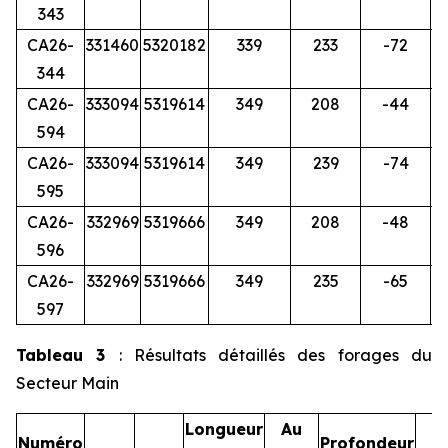
343
CA26-
331460
5320182
339
233
-72
344
CA26-
333094
5319614
349
208
-44
594
CA26-
333094
5319614
349
239
-74
595
CA26-
332969
5319666
349
208
-48
596
CA26-
332969
5319666
349
235
-65
597
Tableau 3
: Résultats détaillés des forages du
Secteur Main
Longueur
Au
Numéro
Profondeur