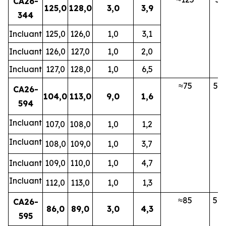
CA26-
125,0
128,0
3,0
3,9
344
Incluant
125,0
126,0
1,0
3,1
Incluant
126,0
127,0
1,0
2,0
Incluant
127,0
128,0
1,0
6,5
≈75
5B
CA26-
104,0
113,0
9,0
1,6
594
Incluant
107,0
108,0
1,0
1,2
Incluant
108,0
109,0
1,0
3,7
Incluant
109,0
110,0
1,0
4,7
Incluant
112,0
113,0
1,0
1,3
≈85
5N
CA26-
86,0
89,0
3,0
4,3
595