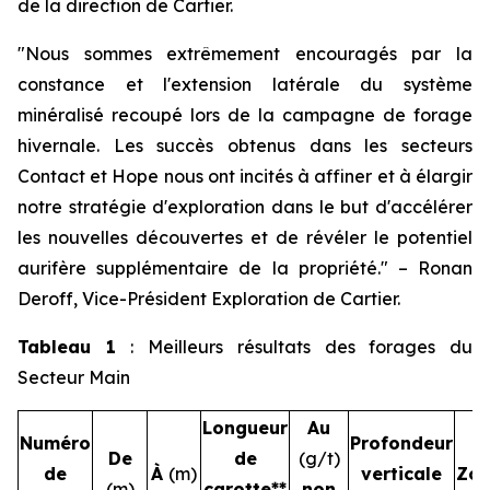
de la direction de Cartier.
"
Nous sommes extrêmement encouragés par la
constance et l'extension latérale du système
minéralisé recoupé lors de la campagne de forage
hivernale. Les succès obtenus dans les secteurs
Contact et Hope nous ont incités à affiner et à élargir
notre stratégie d'exploration dans le but d'accélérer
les nouvelles découvertes et de révéler le potentiel
aurifère supplémentaire de la propriété.
"
–
Ronan
Deroff, Vice-Président Exploration de Cartier.
Tableau 1
: Meilleurs résultats des forages du
Secteur Main
Longueur
Au
Numéro
Profondeur
De
de
(g/t)
de
À
(m)
verticale
Zo
(m)
carotte**
non