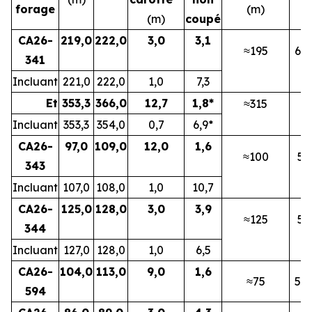
forage
(m)
(m)
coupé
CA26-
219,0
222,0
3,0
3,1
≈195
6N
341
Incluant
221,0
222,0
1,0
7,3
Et
353,3
366,0
12,7
1,8*
≈315
6
Incluant
353,3
354,0
0,7
6,9*
CA26-
97,0
109,0
12,0
1,6
≈100
5
343
Incluant
107,0
108,0
1,0
10,7
CA26-
125,0
128,0
3,0
3,9
≈125
5
344
Incluant
127,0
128,0
1,0
6,5
CA26-
104,0
113,0
9,0
1,6
≈75
5B
594