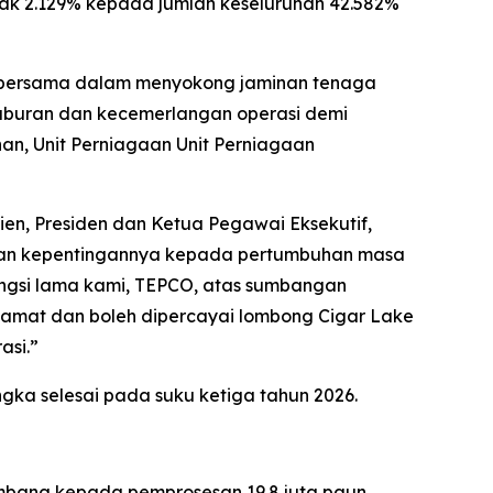
ak 2.129% kepada jumlah keseluruhan 42.582%
n bersama dalam menyokong jaminan tenaga
laburan dan kecemerlangan operasi demi
nan, Unit Perniagaan Unit Perniagaan
en, Presiden dan Ketua Pegawai Eksekutif,
dan kepentingannya kepada pertumbuhan masa
ongsi lama kami, TEPCO, atas sumbangan
amat dan boleh dipercayai lombong Cigar Lake
asi.”
gka selesai pada suku ketiga tahun 2026.
umbang kepada pemprosesan 19.8 juta paun