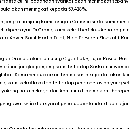
ansaksi ini, pegangan syarikat akan meningkat sebany
pula akan meningkat kepada 57.418%.
gan jangka panjang kami dengan Cameco serta komitme
eh dipercayai. Di Orano, kami kekal berfokus kepada pe
a Xavier Saint Martin Tillet, Naib Presiden Eksekutif Ka
gan Orano dalam lombong Cigar Lake,” ujar Pascal Basti
keyakinan jangka panjang kami terhadap Saskatchewan 
global. Kami mengucapkan terima kasih kepada rakan k
o, kami kekal komited terhadap pengoperasian yang sel
enyokong para pekerja dan komuniti di mana kami beroper
 pengawal selia dan syarat penutupan standard dan dijan
rano Canada Inc. ialah pengeluar utama uranium, meny