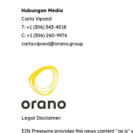
Hubungan Media
Carla Vipond
T: +1 (306) 343-4518
C: +1 (306) 260-9976
carla.vipond@orano.group
Legal Disclaimer:
EIN Presswire provides this news content "as is" 