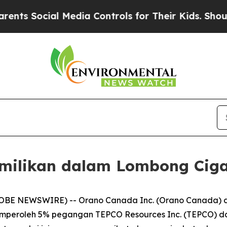
Social Media Controls for Their Kids. Should the
milikan dalam Lombong Ciga
OBE NEWSWIRE) -- Orano Canada Inc. (Orano Canada) d
mperoleh 5% pegangan TEPCO Resources Inc. (TEPCO) d