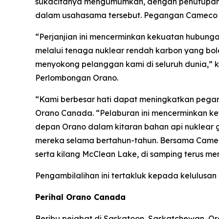
sukacitanya mengumumkan, dengan penutupan tr
dalam usahasama tersebut. Pegangan Cameco 
“Perjanjian ini mencerminkan kekuatan hubun
melalui tenaga nuklear rendah karbon yang bol
menyokong pelanggan kami di seluruh dunia,” kat
Perlombongan Orano.
“Kami berbesar hati dapat meningkatkan pegan
Orano Canada. “Pelaburan ini mencerminkan 
depan Orano dalam kitaran bahan api nuklear 
mereka selama bertahun-tahun. Bersama Camec
serta kilang McClean Lake, di samping terus m
Pengambilalihan ini tertakluk kepada kelulusan
Perihal Orano Canada
Beribu pejabat di Saskatoon, Saskatchewan, O