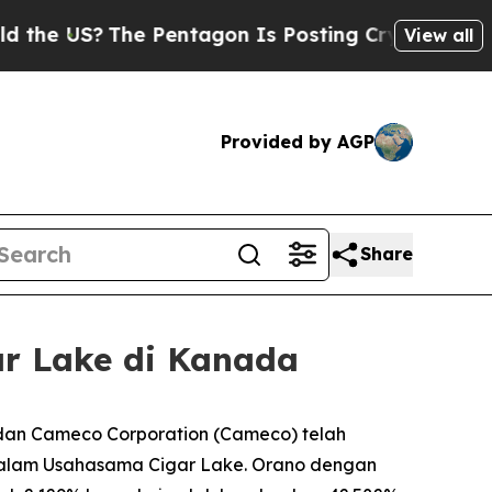
 US?
The Pentagon Is Posting Cryptic Biblical Me
View all
Provided by AGP
Share
r Lake di Kanada
an Cameco Corporation (Cameco) telah
alam Usahasama Cigar Lake. Orano dengan