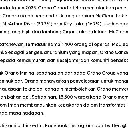
 pada tahun 2025. Orano Canada telah menjalankan pen
no Canada ialah pengendali kilang uranium McClean Lak
 McArthur River (30.2%) dan Key Lake (16.7%). Usahasam
mengilang bijih dari lombong Cigar Lake di kilang McClea
askatchewan, termasuk hampir 400 orang di operasi McCle
umi. Sebagai pengeluar uranium yang mapan, Orano Can
 kepada kemakmuran dan kesejahteraan komuniti berdeka
lik Orano Mining, sebahagian daripada Orano Group yang 
an nuklear, Orano menawarkan penyelesaian untuk mena
nguasaan teknologi canggih membolehkan Orano menyedi
an bahan api. Setiap hari, 18,500 warga kerja Orano m
 komitmen membangunkan kepakaran dalam transformasi s
 pada masa hadapan.
ti kami di LinkedIn, Facebook, Instagram dan Twitter: