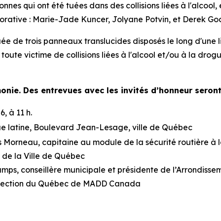
es qui ont été tuées dans des collisions liées à l'alcool,
orative : Marie-Jade Kuncer, Jolyane Potvin, et Derek Godi
de trois panneaux translucides disposés le long d'une lig
 toute victime de collisions liées à l'alcool et/ou à la drog
monie. Des entrevues avec les invités d’honneur sero
, à 11 h.
ue latine, Boulevard Jean-Lesage, ville de Québec
 Morneau, capitaine au module de la sécurité routière à l
 de la Ville de Québec
ps, conseillère municipale et présidente de l’Arrondissem
 section du Québec de MADD Canada