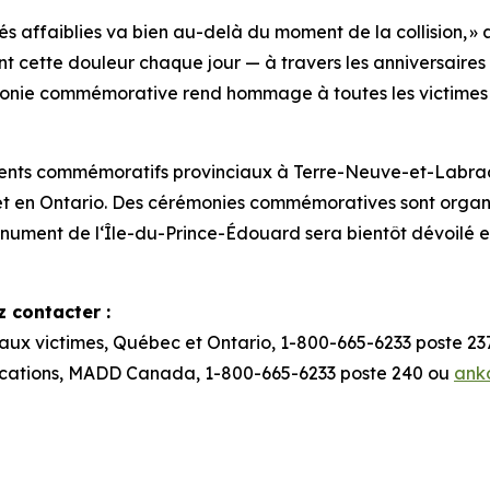
s affaiblies va bien au-delà du moment de la collision, »
t cette douleur chaque jour — à travers les anniversaire
monie commémorative rend hommage à toutes les victimes 
nts commémoratifs provinciaux à Terre-Neuve-et-Labrad
 et en Ontario. Des cérémonies commémoratives sont org
ument de l‘Île-du-Prince-Édouard sera bientôt dévoilé et l
 contacter :
 aux victimes, Québec et Ontario, 1-800-665-6233 poste 2
cations, MADD Canada, 1-800-665-6233 poste 240 ou
ank