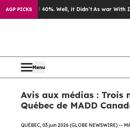
Around 40%. Well, it Didn’t
As war With Iran Dr
AGP PICKS
Menu
Avis aux médias : Troi
Québec de MADD Canad
QUÉBEC, 03 juin 2026 (GLOBE NEWSWIRE) -- MADD 