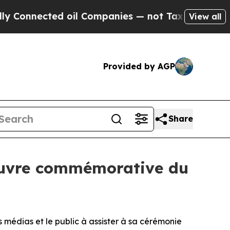
onnected oil Companies — not Taxpayers — the Ch
View all
Provided by AGP
Share
’Œuvre commémorative du
médias et le public à assister à sa cérémonie