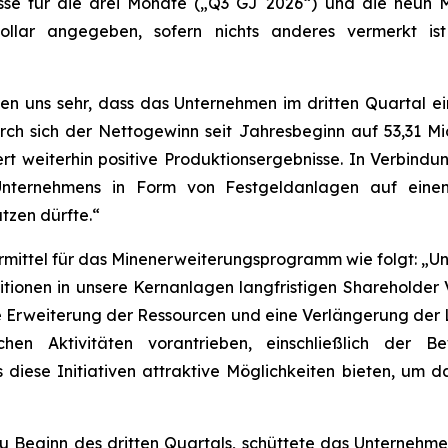
isse für die drei Monate („Q3 GJ 2026“) und die neun 
ollar angegeben, sofern nichts anderes vermerkt is
uen uns sehr, dass das Unternehmen im dritten Quartal e
rch sich der Nettogewinn seit Jahresbeginn auf 53,31 M
fert weiterhin positive Produktionsergebnisse. In Verbind
s Unternehmens in Form von Festgeldanlagen auf eine
tzen dürfte.“
ittel für das Minenerweiterungsprogramm wie folgt: „Unse
estitionen in unsere Kernanlagen langfristigen Shareholder
ine Erweiterung der Ressourcen und eine Verlängerung der
chen Aktivitäten vorantrieben, einschließlich der B
s diese Initiativen attraktive Möglichkeiten bieten, u
u Beginn des dritten Quartals, schüttete das Unternehme