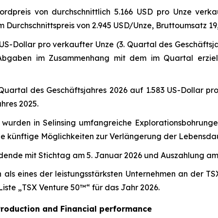
dpreis von durchschnittlich 5.166 USD pro Unze verka
em Durchschnittspreis von 2.945 USD/Unze, Bruttoumsatz 19
0 US-Dollar pro verkaufter Unze (3. Quartal des Geschäfts
Abgaben im Zusammenhang mit dem im Quartal erzielten
Quartal des Geschäftsjahres 2026 auf 1.583 US-Dollar pro
ahres 2025.
 wurden in Selinsing umfangreiche Explorationsbohrunge
ie künftige Möglichkeiten zur Verlängerung der Lebensda
dende mit Stichtag am 5. Januar 2026 und Auszahlung am
als eines der leistungsstärksten Unternehmen an der TS
Liste „TSX Venture 50™“ für das Jahr 2026.
Production and Financial performance