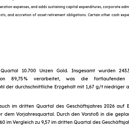
 operation expenses, and adds sustaining capital expenditures, corporate admi
ts, and accretion of asset retirement obligations. Certain other cash expen
m Quartal 10.700 Unzen Gold. Insgesamt wurden 243.3
 von 89,75 % verarbeitet, was die fortlaufende
der durchschnittliche Erzgehalt mit 1,67 g/t niedriger au
 auch im dritten Quartal des Geschäftsjahres 2026 auf 
 dem Vorjahresquartal. Durch den Vorstoß in die geplan
0 im Vergleich zu 9,57 im dritten Quartal des Geschäftsj