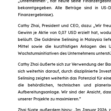
„Unternehmen“, hat heute seine Finanzergebn
bekanntgegeben. Alle Beträge sind in US-D
Finanzergebnisse).
Cathy Zhai, President und CEO, dazu: „Wir fre
Gewinn je Aktie von 0,07 USD erzielt hat, wodu
beläuft. Die Goldmine Selinsing in Malaysia lie
Mittel sowie die kurzfristigen Anlagen de
Wachstumsinitiativen des Unternehmens unterstü
Cathy Zhai äußerte sich zur Verwendung der Barm
sich weiterhin darauf, durch disziplinierte Inv
Selinsing zeigten weiterhin das Potenzial für e
die behördlichen, technischen und planeris
Aufbereitungsanlage. Wir sind der Ansicht, das
unserer Projekte zu maximieren.“
Zhai fügte außerdem hinzu: „Im Januar 2026, z