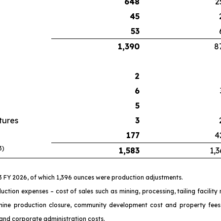
648
2
45
53
1,390
8
2
6
5
tures
3
177
4
3)
1,583
1,3
Q3 FY 2026, of which 1,396 ounces were production adjustments.
uction expenses – cost of sales such as mining, processing, tailing facilit
mine production closure, community development cost and property fees,
 and corporate administration costs.