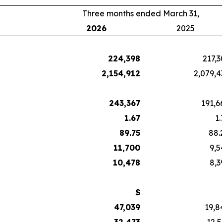
Three months ended March 31,
2026
2025
224,398
217,3
2,154,912
2,079,4
243,367
191,6
1.67
1
89.75
88.
11,700
9,5
10,478
8,3
$
47,039
19,8