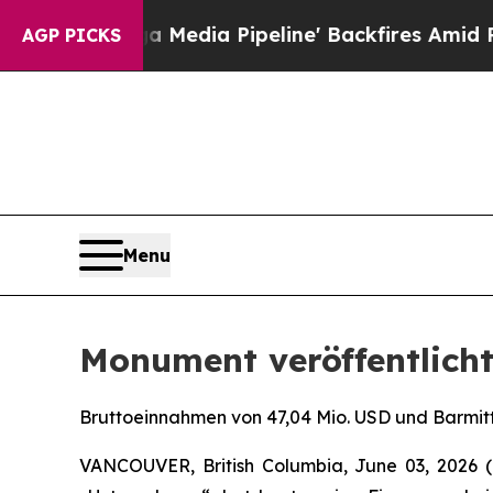
edia Pipeline' Backfires Amid Rumors Trump Will
AGP PICKS
Menu
Monument veröffentlicht
Bruttoeinnahmen von 47,04 Mio. USD und Barmitt
VANCOUVER, British Columbia, June 03, 202