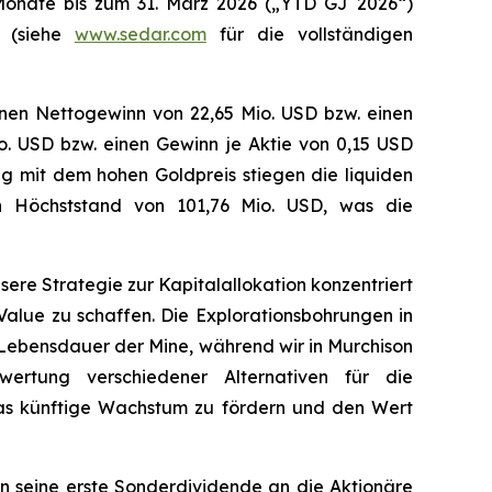
Monate bis zum 31. März 2026 („YTD GJ 2026“)
t (siehe
www.sedar.com
für die vollständigen
inen Nettogewinn von 22,65 Mio. USD bzw. einen
io. USD bzw. einen Gewinn je Aktie von 0,15 USD
ung mit dem hohen Goldpreis stiegen die liquiden
n Höchststand von 101,76 Mio. USD, was die
re Strategie zur Kapitalallokation konzentriert
 Value zu schaffen. Die Explorationsbohrungen in
 Lebensdauer der Mine, während wir in Murchison
ewertung verschiedener Alternativen für die
m das künftige Wachstum zu fördern und den Wert
n seine erste Sonderdividende an die Aktionäre