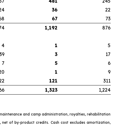
57
481
245
24
36
22
68
67
73
74
1,192
876
4
1
5
39
3
17
7
5
6
20
1
9
22
121
311
66
1,323
1,224
y maintenance and camp administration, royalties, rehabilitation
 net of by-product credits. Cash cost excludes amortizat
ion,