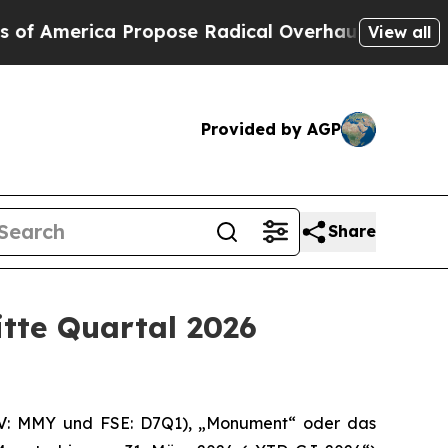
opose Radical Overhaul of US Govt
Indystar Expo
View all
Provided by AGP
Share
itte Quartal 2026
V: MMY und FSE: D7Q1), „Monument“ oder das