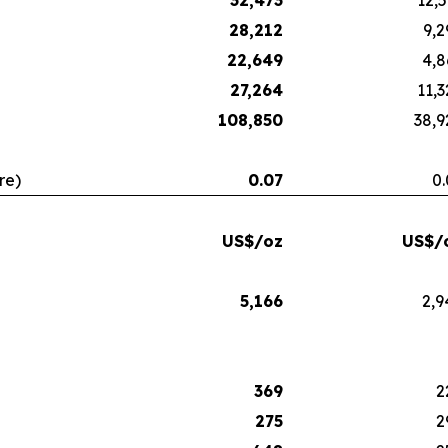
32,473
12,5
28,212
9,2
22,649
4,8
27,264
11,3
108,850
38,9
re)
0.07
0.
US$/oz
US$/
5,166
2,9
369
2
275
2