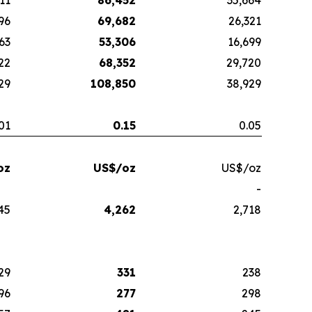
11
86,452
35,664
96
69,682
26,321
63
53,306
16,699
22
68,352
29,720
29
108,850
38,929
01
0.15
0.05
oz
US$/oz
US$/oz
-
45
4,262
2,718
29
331
238
96
277
298